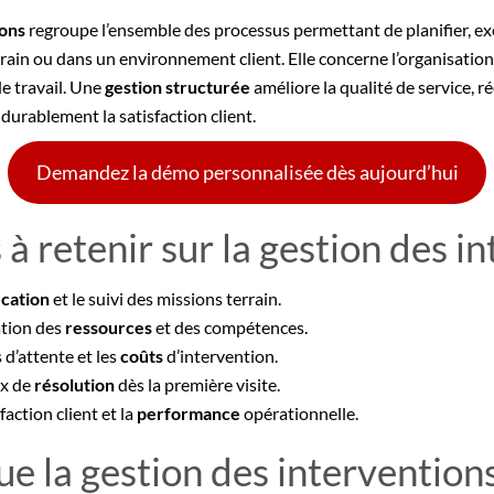
ions
regroupe l’ensemble des processus permettant de planifier, exé
errain ou dans un environnement client. Elle concerne l’organisation
de travail. Une
gestion structurée
améliore la qualité de service, ré
durablement la satisfaction client.
Demandez la démo personnalisée dès aujourd’hui
 à retenir sur la gestion des i
ication
et le suivi des missions terrain.
cation des
ressources
et des compétences.
 d’attente et les
coûts
d’intervention.
ux de
résolution
dès la première visite.
sfaction client et la
performance
opérationnelle.
ue la gestion des interventions