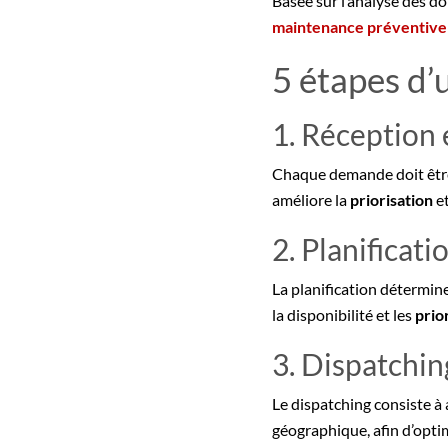
Basée sur l’analyse des do
maintenance préventive
5 étapes d’
1. Réception 
Chaque demande doit êtr
améliore la
priorisation
et
2. Planificati
La planification détermine 
la disponibilité et les
prio
3. Dispatchin
Le dispatching consiste à 
géographique, afin d’opti